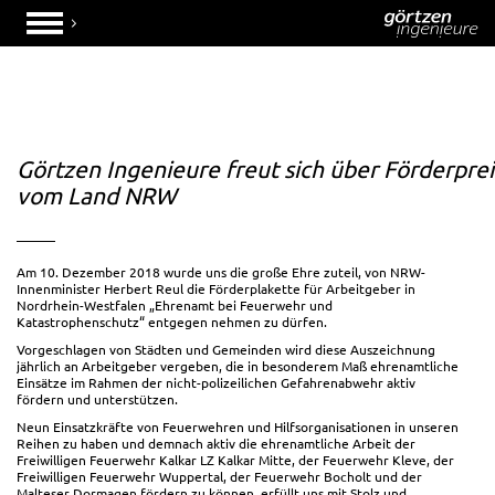
Görtzen Ingenieure freut sich über Förderprei
vom Land NRW
Am 10. Dezember 2018 wurde uns die große Ehre zuteil, von NRW-
Innenminister Herbert Reul die Förderplakette für Arbeitgeber in
Nordrhein-Westfalen „Ehrenamt bei Feuerwehr und
Katastrophenschutz“ entgegen nehmen zu dürfen.
Vorgeschlagen von Städten und Gemeinden wird diese Auszeichnung
jährlich an Arbeitgeber vergeben, die in besonderem Maß ehrenamtliche
Einsätze im Rahmen der nicht-polizeilichen Gefahrenabwehr aktiv
fördern und unterstützen.
Neun Einsatzkräfte von Feuerwehren und Hilfsorganisationen in unseren
Reihen zu haben und demnach aktiv die ehrenamtliche Arbeit der
Freiwilligen Feuerwehr Kalkar LZ Kalkar Mitte
, der
Feuerwehr Kleve
, der
Freiwilligen Feuerwehr Wuppertal
, der
Feuerwehr Bocholt
und der
Malteser Dormagen
fördern zu können, erfüllt uns mit Stolz und