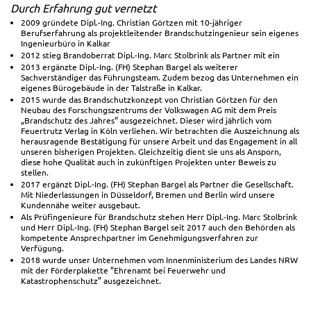
Durch Erfahrung gut vernetzt
2009 gründete Dipl.-Ing. Christian Görtzen mit 10-jähriger
Berufserfahrung als projektleitender Brandschutzingenieur sein eigenes
Ingenieurbüro in Kalkar
2012 stieg Brandoberrat Dipl.-Ing. Marc Stolbrink als Partner mit ein
2013 ergänzte Dipl.-Ing. (FH) Stephan Bargel als weiterer
Sachverständiger das Führungsteam. Zudem bezog das Unternehmen ein
eigenes Bürogebäude in der Talstraße in Kalkar.
2015 wurde das Brandschutzkonzept von Christian Görtzen für den
Neubau des Forschungszentrums der Volkswagen AG mit dem Preis
„Brandschutz des Jahres“ ausgezeichnet. Dieser wird jährlich vom
Feuertrutz Verlag in Köln verliehen. Wir betrachten die Auszeichnung als
herausragende Bestätigung für unsere Arbeit und das Engagement in all
unseren bisherigen Projekten. Gleichzeitig dient sie uns als Ansporn,
diese hohe Qualität auch in zukünftigen Projekten unter Beweis zu
stellen.
2017 ergänzt Dipl.-Ing. (FH) Stephan Bargel als Partner die Gesellschaft.
Mit Niederlassungen in Düsseldorf, Bremen und Berlin wird unsere
Kundennähe weiter ausgebaut.
Als Prüfingenieure für Brandschutz stehen Herr Dipl.-Ing. Marc Stolbrink
und Herr Dipl.-Ing. (FH) Stephan Bargel seit 2017 auch den Behörden als
kompetente Ansprechpartner im Genehmigungsverfahren zur
Verfügung.
2018 wurde unser Unternehmen vom Innenministerium des Landes NRW
mit der Förderplakette “Ehrenamt bei Feuerwehr und
Katastrophenschutz” ausgezeichnet.
Seit 2020 sind wir Ausbildungsbetrieb der Industrie- und Handelskammer
für die Ausbildung zum Bauzeichner (Schwerpunkt Architektur). In