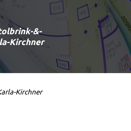
tolbrink-&-
a-Kirchner
arla-Kirchner